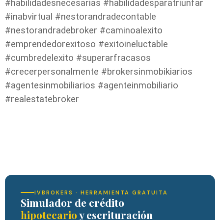
#habilidadesnecesarias #habilidadesparatriunfar
#inabvirtual #nestorandradecontable
#nestorandradebroker #caminoalexito
#emprendedorexitoso #exitoineluctable
#cumbredelexito #superarfracasos
#crecerpersonalmente #brokersinmobikiarios
#agentesinmobiliarios #agenteinmobiliario
#realestatebroker
IVBROKERS · HERRAMIENTA GRATUITA
Simulador de crédito
hipotecario
y escrituración