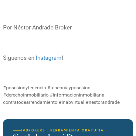
Por Néstor Andrade Broker
Siguenos en
Instagram
!
#posesionytenencia #tenenciayposesion
#derechoinmobiliario #informacioninmobiliaria
contratodearrendamiento #inabvirtual #nestorandrade
IVBROKERS · HERRAMIENTA GRATUITA