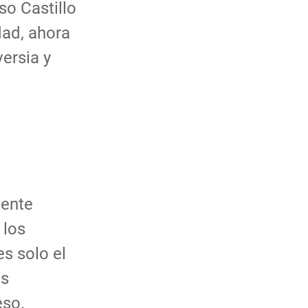
o Castillo
dad, ahora
ersia y
nente
 los
s solo el
as
eso.