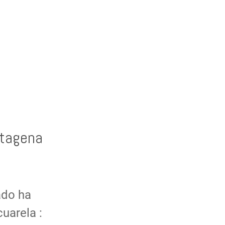
rtagena
ado ha
uarela :