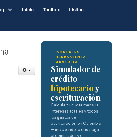
og
Inicio
Toolbox
Listing
ena
IVBROKERS ·
HERRAMIENTA
GRATUITA
Simulador de
crédito
hipotecario
y
escrituración
Calcula tu cuota mensual,
intereses totales y todos
los gastos de
escrituración en Colombia
— incluyendo lo que paga
el comprador y el