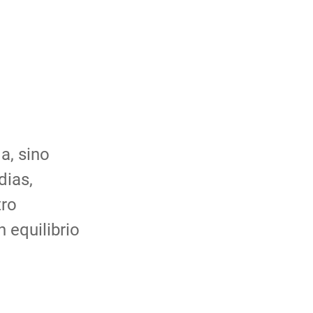
a, sino
dias,
tro
 equilibrio